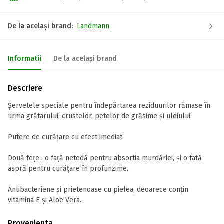
De la același brand:
Landmann
Informatii
De la același brand
Descriere
Șervetele speciale pentru îndepărtarea reziduurilor rămase în
urma grătarului, crustelor, petelor de grăsime și uleiului.
Putere de curățare cu efect imediat.
Două fețe : o față netedă pentru absortia murdăriei, și o fată
aspră pentru curățare în profunzime.
Antibacteriene și prietenoase cu pielea, deoarece conțin
vitamina E și Aloe Vera.
Provenienta