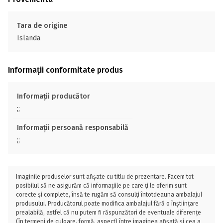
Tara de origine
Islanda
Informații conformitate produs
Informații producător
;;
Informații persoană responsabilă
;;
Imaginile produselor sunt afișate cu titlu de prezentare. Facem tot
posibilul să ne asigurăm că informațiile pe care ți le oferim sunt
corecte și complete, însă te rugăm să consulți întotdeauna ambalajul
produsului. Producătorul poate modifica ambalajul fără o înștiințare
prealabilă, astfel că nu putem fi răspunzători de eventuale diferențe
(în termeni de culoare, formă, aspect) între imaginea afișată și cea a