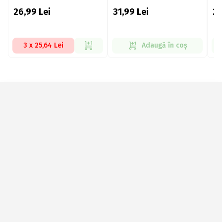
26,99
Lei
31,99
Lei
2
3 x 25,64 Lei
Adaugă în coș