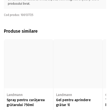
produsului livrat.
Cod produs: 100137725
Produse similare
Landmann
Landmann
Gri
Spray pentru curățarea
Gel pentru aprindere
Ta
grătarului 750ml
grătar 1l
bu