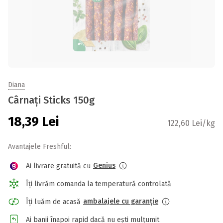
Diana
Cârnați Sticks 150g
18,39
Lei
122,60 Lei/kg
Avantajele Freshful:
Genius
Ai livrare gratuită cu
Îți livrăm comanda la temperatură controlată
ambalajele cu garanție
Îți luăm de acasă
Ai banii înapoi rapid dacă nu ești mulțumit