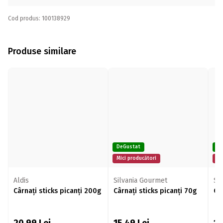
Cod produs: 100138929
Produse similare
DeGustat
De
Mici producători
Mi
Aldis
Silvania Gourmet
Si
Cârnați sticks picanți 200g
Cârnați sticks picanți 70g
Câ