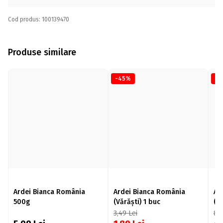
Cod produs: 100139470
Produse similare
-45%
-
Ardei Bianca România
Ardei Bianca România
Ar
500g
(Vărăști) 1 buc
(B
3,49
Lei
8,