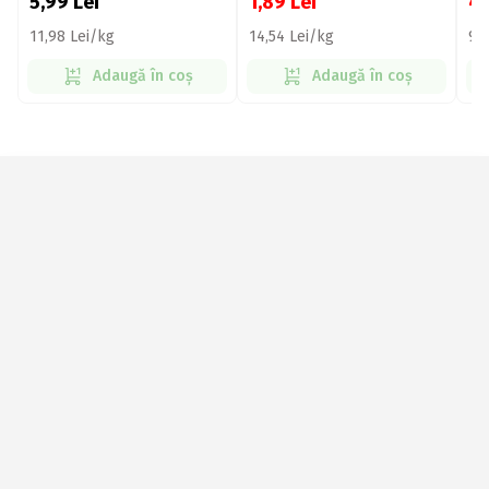
5,99
Lei
1,89
Lei
4
11,98 Lei/kg
14,54 Lei/kg
9,
Adaugă în coș
Adaugă în coș