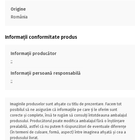
Origine
România
Informații conformitate produs
Informații producător
;;
Informații persoană responsabilă
;;
Imaginile produselor sunt afișate cu titlu de prezentare. Facem tot
posibilul să ne asigurăm că informațiile pe care ți le oferim sunt
corecte și complete, însă te rugăm să consulți întotdeauna ambalajul
produsului. Producătorul poate modifica ambalajul fără o înștiințare
prealabilă, astfel că nu putem fi răspunzători de eventuale diferențe
(în termeni de culoare, formă, aspect) între imaginea afișată și cea a
produsului livrat.