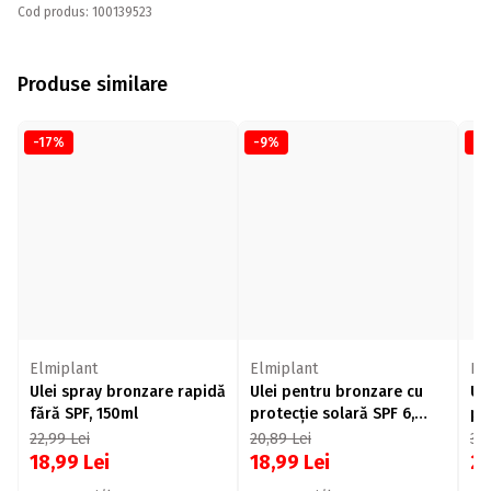
Cod produs: 100139523
Produse similare
-17%
-9%
-2
Elmiplant
Elmiplant
El
Ulei spray bronzare rapidă
Ulei pentru bronzare cu
Ul
fără SPF, 150ml
protecție solară SPF 6,
pr
150ml
15
22,99
Lei
20,89
Lei
37
18,99
Lei
18,99
Lei
2