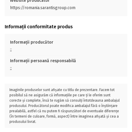
Website producator
https://romania.sarantisgroup.com
Informații conformitate produs
Informații producător
;;
Informații persoană responsabilă
;;
Imaginile produselor sunt afișate cu titlu de prezentare. Facem tot
posibilul să ne asigurăm că informațiile pe care ți le oferim sunt
corecte și complete, însă te rugăm să consulți întotdeauna ambalajul
produsului. Producătorul poate modifica ambalajul fără o înștiințare
prealabilă, astfel că nu putem fi răspunzători de eventuale diferențe
(în termeni de culoare, formă, aspect) între imaginea afișată și cea a
produsului livrat.