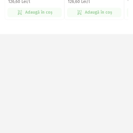
126,60 Lei/l
126,60 Lei/l
186
Adaugă în coș
Adaugă în coș