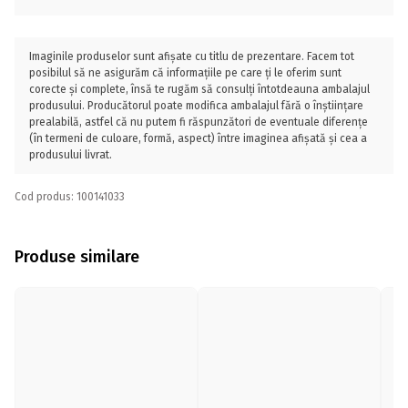
Imaginile produselor sunt afișate cu titlu de prezentare. Facem tot
posibilul să ne asigurăm că informațiile pe care ți le oferim sunt
corecte și complete, însă te rugăm să consulți întotdeauna ambalajul
produsului. Producătorul poate modifica ambalajul fără o înștiințare
prealabilă, astfel că nu putem fi răspunzători de eventuale diferențe
(în termeni de culoare, formă, aspect) între imaginea afișată și cea a
produsului livrat.
Cod produs: 100141033
Produse similare