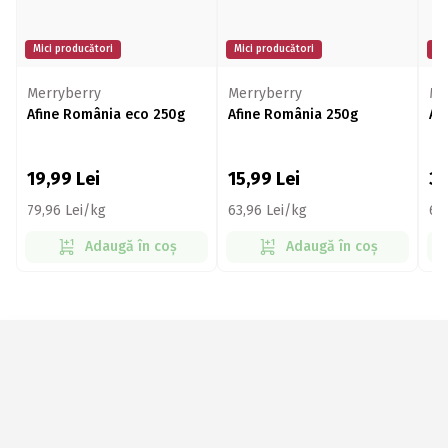
Mici producători
Mici producători
Mi
Merryberry
Merryberry
Me
Afine România eco 250g
Afine România 250g
Af
19,99
Lei
15,99
Lei
3
79,96 Lei/kg
63,96 Lei/kg
61
Adaugă în coș
Adaugă în coș