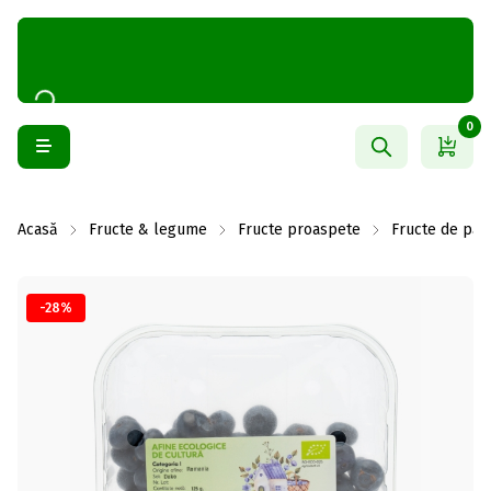
0
Acasă
Fructe & legume
Fructe proaspete
Fructe de păd
-28%