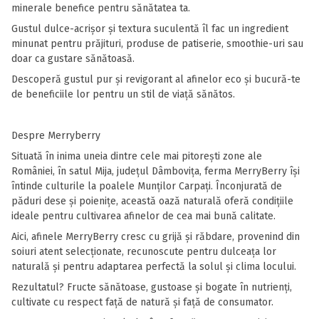
minerale benefice pentru sănătatea ta.
Gustul dulce-acrișor și textura suculentă îl fac un ingredient
minunat pentru prăjituri, produse de patiserie, smoothie-uri sau
doar ca gustare sănătoasă.
Descoperă gustul pur și revigorant al afinelor eco și bucură-te
de beneficiile lor pentru un stil de viață sănătos.
Despre Merryberry
Situată în inima uneia dintre cele mai pitorești zone ale
României, în satul Mija, județul Dâmbovița, ferma MerryBerry își
întinde culturile la poalele Munților Carpați. Înconjurată de
păduri dese și poienițe, această oază naturală oferă condițiile
ideale pentru cultivarea afinelor de cea mai bună calitate.
Aici, afinele MerryBerry cresc cu grijă și răbdare, provenind din
soiuri atent selecționate, recunoscute pentru dulceața lor
naturală și pentru adaptarea perfectă la solul și clima locului.
Rezultatul? Fructe sănătoase, gustoase și bogate în nutrienți,
cultivate cu respect față de natură și față de consumator.