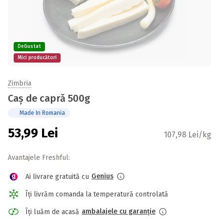
DeGustat
Mici producători
Zimbria
Caș de capră 500g
Made In Romania
53,99
Lei
107,98 Lei/kg
Avantajele Freshful:
Genius
Ai livrare gratuită cu
Îți livrăm comanda la temperatură controlată
ambalajele cu garanție
Îți luăm de acasă