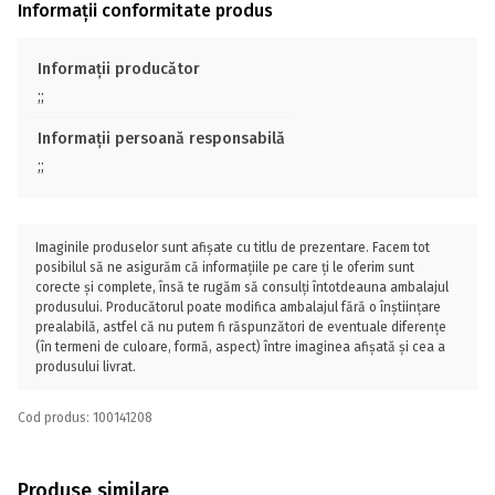
Informații conformitate produs
Informații producător
;;
Informații persoană responsabilă
;;
Imaginile produselor sunt afișate cu titlu de prezentare. Facem tot
posibilul să ne asigurăm că informațiile pe care ți le oferim sunt
corecte și complete, însă te rugăm să consulți întotdeauna ambalajul
produsului. Producătorul poate modifica ambalajul fără o înștiințare
prealabilă, astfel că nu putem fi răspunzători de eventuale diferențe
(în termeni de culoare, formă, aspect) între imaginea afișată și cea a
produsului livrat.
Cod produs: 100141208
Produse similare