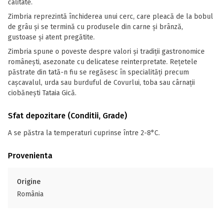
calitate.
Zimbria reprezintă închiderea unui cerc, care pleacă de la bobul
de grâu și se termină cu produsele din carne și brânză,
gustoase și atent pregătite.
Zimbria spune o poveste despre valori și tradiții gastronomice
românești, asezonate cu delicatese reinterpretate. Rețetele
păstrate din tată-n fiu se regăsesc în specialități precum
cașcavalul, urda sau burduful de Covurlui, toba sau cârnații
ciobănești Tataia Gică.
Sfat depozitare (Conditii, Grade)
A se păstra la temperaturi cuprinse între 2-8°C.
Provenienta
Origine
România