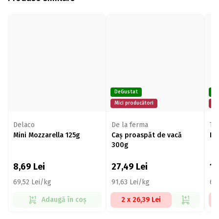
DeGustat
De
Mici producători
Mi
Delaco
De la ferma
TU 
Mini Mozzarella 125g
Caș proaspăt de vacă
Br
300g
8,69
Lei
27,49
Lei
1
69,52 Lei/kg
91,63 Lei/kg
66
Adaugă în coș
2 x 26,39 Lei