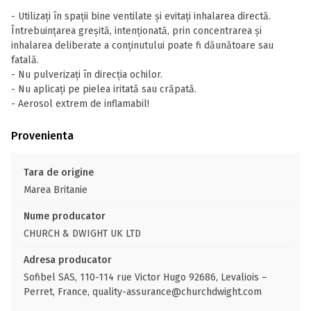
- Utilizați în spații bine ventilate și evitați inhalarea directă.
Întrebuințarea greșită, intenționată, prin concentrarea și
inhalarea deliberate a conținutului poate fi dăunătoare sau
fatală.
- Nu pulverizați în direcția ochilor.
- Nu aplicați pe pielea iritată sau crăpată.
- Aerosol extrem de inflamabil!
Provenienta
Tara de origine
Marea Britanie
Nume producator
CHURCH & DWIGHT UK LTD
Adresa producator
Sofibel SAS, 110-114 rue Victor Hugo 92686, Levaliois –
Perret, France, quality-assurance@churchdwight.com