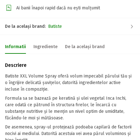
Ai banii înapoi rapid dacă nu ești mulțumit
De la același brand:
Batiste
Informatii
Ingrediente
De la același brand
Descriere
Batiste XXL Volume Spray oferă volum impecabil părului tău și
o îngrijire delicată șuvițelor, datorită ingredientelor active
incluse în compoziție.
Formula sa se bazează pe keratină și ulei vegetal Inca Inchi,
care odată ce pătrund în structura firelor, le încarcă cu
substanțe nutritive și le mențin un nivel optim de umiditate,
făcându-le moi și mătăsoase.
De asemenea, spray-ul protejează podoaba capilară de factorii
nocivi ai mediului. Datorită acestuia vei avea părul voluminos și