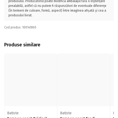
produsului. Producătorul poate modifica ambalajul fără o înștiințare
prealabilă, astfel că nu putem fi răspunzători de eventuale diferențe
(în termeni de culoare, formă, aspect) între imaginea afișată și cea a
produsului livrat.
Cod produs: 100141865
Produse similare
Batiste
Batiste
Bat