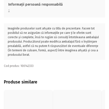
Informații persoană responsabilă
;;
Imaginile produselor sunt afișate cu titlu de prezentare. Facem tot
posibilul să ne asigurăm că informațiile pe care ți le oferim sunt
corecte și complete, însă te rugăm să consulți întotdeauna ambalajul
produsului. Producătorul poate modifica ambalajul fără o înștiințare
prealabilă, astfel că nu putem fi răspunzători de eventuale diferențe
(în termeni de culoare, formă, aspect) între imaginea afișată și cea a
produsului livrat.
Cod produs: 100142333
Produse similare