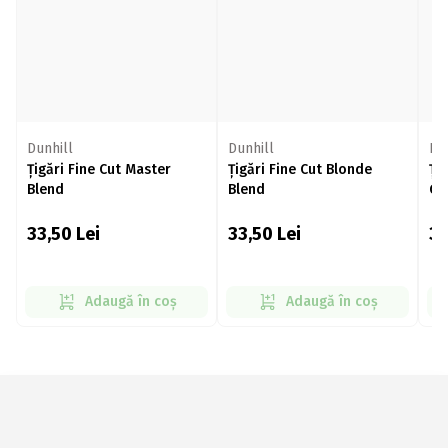
Dunhill
Dunhill
Du
Țigări Fine Cut Master
Țigări Fine Cut Blonde
Ți
Blend
Blend
Gr
33,50
Lei
33,50
Lei
3
Adaugă în coș
Adaugă în coș