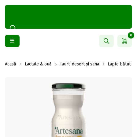
0
Acasă
Lactate & ouă
Iaurt, desert și sana
Lapte bătut, ch