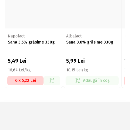
Napolact
Albalact
Lă
Sana 3.5% grăsime 330g
Sana 3.6% grăsime 330g
Sa
5,49
Lei
5,99
Lei
1
16,64 Lei/kg
18,15 Lei/kg
34
6 x 5,22 Lei
Adaugă în coș