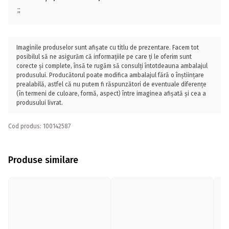
;;
Imaginile produselor sunt afișate cu titlu de prezentare. Facem tot
posibilul să ne asigurăm că informațiile pe care ți le oferim sunt
corecte și complete, însă te rugăm să consulți întotdeauna ambalajul
produsului. Producătorul poate modifica ambalajul fără o înștiințare
prealabilă, astfel că nu putem fi răspunzători de eventuale diferențe
(în termeni de culoare, formă, aspect) între imaginea afișată și cea a
produsului livrat.
Cod produs: 100142587
Produse similare