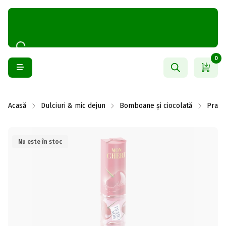
0
Acasă
Dulciuri & mic dejun
Bomboane și ciocolată
Prali
Nu este în stoc