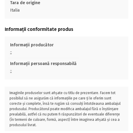
Tara de origine
Italia
Informații conformitate produs
Informații producător
;;
Informații persoană responsabilă
;;
Imaginile produselor sunt afișate cu titlu de prezentare. Facem tot
posibilul să ne asigurăm că informațiile pe care ți le oferim sunt
corecte și complete, însă te rugăm să consulți întotdeauna ambalajul
produsului. Producătorul poate modifica ambalajul fără o înștiințare
prealabilă, astfel că nu putem fi răspunzători de eventuale diferențe
(în termeni de culoare, formă, aspect) între imaginea afișată și cea a
produsului livrat.