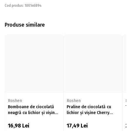
Cod produs: 100146894
Produse similare
Roshen
Roshen
Be
Bomboane de ciocolată
Praline de ciocolată cu
Tr
neagră cu lichior și vișine
lichior și vișine Cherry
155g
Queen 192g
16,98
Lei
17,49
Lei
2