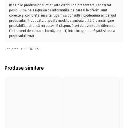
Imaginile produselor sunt afișate cu titlu de prezentare. Facem tot
posibilul să ne asigurăm că informațiile pe care ți le oferim sunt
corecte și complete, însă te rugăm să consulți întotdeauna ambalajul
produsului. Producătorul poate modifica ambalajul fără o înștiințare
prealabilă, astfel că nu putem fi răspunzători de eventuale diferențe
(în termeni de culoare, formă, aspect) între imaginea afișată și cea a
produsului livrat.
Cod produs: 100148527
Produse similare