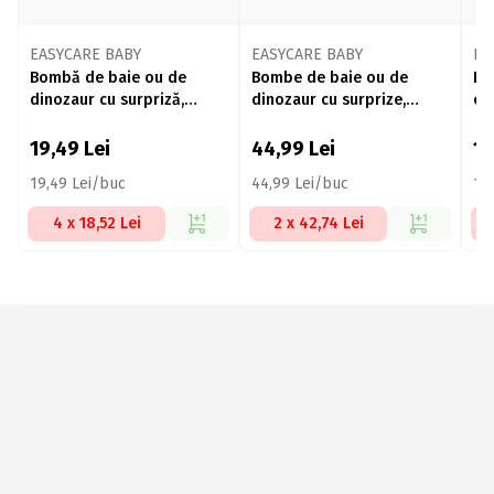
EASYCARE BABY
EASYCARE BABY
EA
Bombă de baie ou de
Bombe de baie ou de
Bo
dinozaur cu surpriză,
dinozaur cu surprize,
ef
parfum de lavandă, 120g,
parfum fructe, 3 buc
De
+3 ani
bu
19,49
Lei
44,99
Lei
11
19,49 Lei/buc
44,99 Lei/buc
11
4 x 18,52 Lei
2 x 42,74 Lei