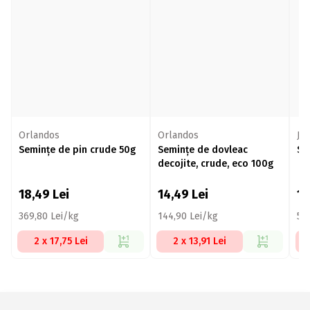
Orlandos
Orlandos
Ja
Semințe de pin crude 50g
Semințe de dovleac
Se
decojite, crude, eco 100g
18,49
Lei
14,49
Lei
1
369,80 Lei/kg
144,90 Lei/kg
54
2 x 17,75 Lei
2 x 13,91 Lei