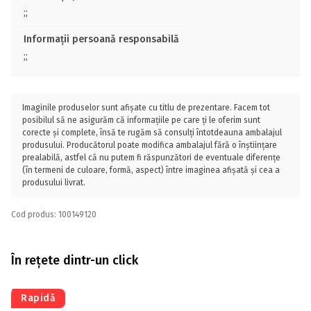
;;
Informații persoană responsabilă
;;
Imaginile produselor sunt afișate cu titlu de prezentare. Facem tot
posibilul să ne asigurăm că informațiile pe care ți le oferim sunt
corecte și complete, însă te rugăm să consulți întotdeauna ambalajul
produsului. Producătorul poate modifica ambalajul fără o înștiințare
prealabilă, astfel că nu putem fi răspunzători de eventuale diferențe
(în termeni de culoare, formă, aspect) între imaginea afișată și cea a
produsului livrat.
Cod produs: 100149120
În rețete dintr-un click
Rapidă