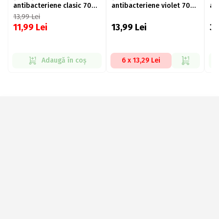
antibacteriene clasic 70
antibacteriene violet 70
an
buc
buc
bu
13,99
Lei
11,99
Lei
13,99
Lei
3
Adaugă în coș
6 x 13,29 Lei