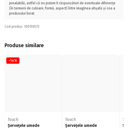
prealabilă, astfel că nu putem fi răspunzători de eventuale diferențe
(în termeni de culoare, formă, aspect) între imaginea afișată și cea a
produsului livrat.
Cod produs: 100150572
Produse similare
-14%
Touch
Touch
To
Șervețele umede
Șervețele umede
Șe