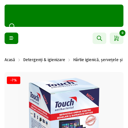
0
Acasă
Detergenți & igienizare
Hârtie igienică, șervețele și 
-7%