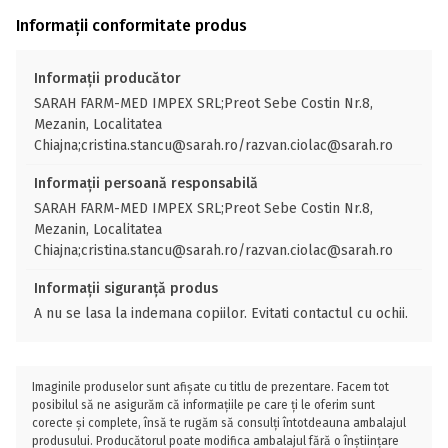
Informații conformitate produs
Informații producător
SARAH FARM-MED IMPEX SRL;Preot Sebe Costin Nr.8,
Mezanin, Localitatea
Chiajna;cristina.stancu@sarah.ro/razvan.ciolac@sarah.ro
Informații persoană responsabilă
SARAH FARM-MED IMPEX SRL;Preot Sebe Costin Nr.8,
Mezanin, Localitatea
Chiajna;cristina.stancu@sarah.ro/razvan.ciolac@sarah.ro
Informații siguranță produs
A nu se lasa la indemana copiilor. Evitati contactul cu ochii.
Imaginile produselor sunt afișate cu titlu de prezentare. Facem tot
posibilul să ne asigurăm că informațiile pe care ți le oferim sunt
corecte și complete, însă te rugăm să consulți întotdeauna ambalajul
produsului. Producătorul poate modifica ambalajul fără o înștiințare