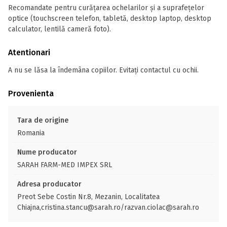
Recomandate pentru curățarea ochelarilor și a suprafețelor
optice (touchscreen telefon, tabletă, desktop laptop, desktop
calculator, lentilă cameră foto).
Atentionari
A nu se lăsa la îndemâna copiilor. Evitați contactul cu ochii.
Provenienta
Tara de origine
Romania
Nume producator
SARAH FARM-MED IMPEX SRL
Adresa producator
Preot Sebe Costin Nr.8, Mezanin, Localitatea
Chiajna,cristina.stancu@sarah.ro/razvan.ciolac@sarah.ro