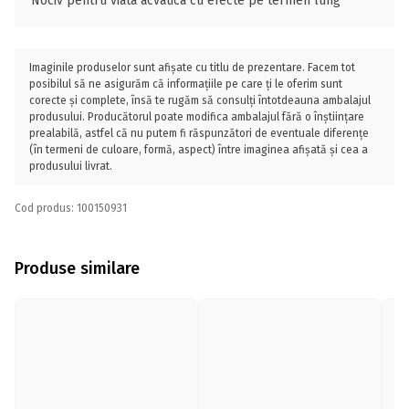
Nociv pentru viata acvatica cu efecte pe termen lung
Imaginile produselor sunt afișate cu titlu de prezentare. Facem tot
posibilul să ne asigurăm că informațiile pe care ți le oferim sunt
corecte și complete, însă te rugăm să consulți întotdeauna ambalajul
produsului. Producătorul poate modifica ambalajul fără o înștiințare
prealabilă, astfel că nu putem fi răspunzători de eventuale diferențe
(în termeni de culoare, formă, aspect) între imaginea afișată și cea a
produsului livrat.
Cod produs: 100150931
Produse similare