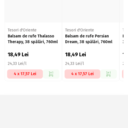
Tesori d'Oriente
Tesori d'Oriente
Tes
Balsam de rufe Thalasso
Balsam de rufe Persian
Ba
Therapy, 38 spălări, 760ml
Dream, 38 spălări, 760ml
38
18,49
Lei
18,49
Lei
1
24,33 Lei/l
24,33 Lei/l
24,
4 x 17,57 Lei
4 x 17,57 Lei