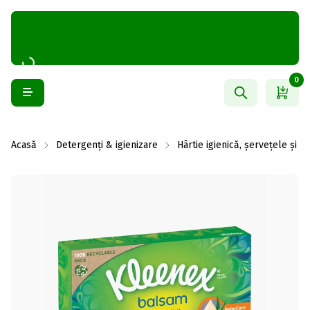
0
Acasă
Detergenți & igienizare
Hârtie igienică, șervețele și 