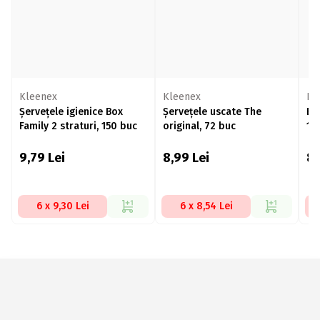
Kleenex
Kleenex
Kl
Șervețele igienice Box
Șervețele uscate The
Bat
Family 2 straturi, 150 buc
original, 72 buc
10
9,79
Lei
8,99
Lei
8
6 x 9,30 Lei
6 x 8,54 Lei