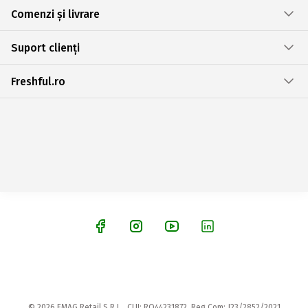
Comenzi și livrare
Suport clienți
Freshful.ro
© 2026 EMAG Retail S.R.L., CUI: RO44231872, Reg.Com: J23/2852/2021