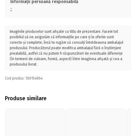
Informații persoană responsabilă
;;
Imaginile produselor sunt afișate cu titlu de prezentare. Facem tot
posibilul să ne asigurăm că informațiile pe care ți le oferim sunt
corecte și complete, însă te rugăm să consulți întotdeauna ambalajul
produsului. Producătorul poate modifica ambalajul fără o înștiințare
prealabilă, astfel că nu putem fi răspunzători de eventuale diferențe
(în termeni de culoare, formă, aspect) între imaginea afișată și cea a
produsului livrat.
Cod produs: 100154864
Produse similare