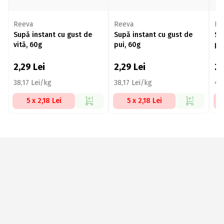
Reeva
Reeva
Re
Supă instant cu gust de
Supă instant cu gust de
Su
vită, 60g
pui, 60g
pu
2,29
Lei
2,29
Lei
2
38,17 Lei/kg
38,17 Lei/kg
41
5 x 2,18 Lei
5 x 2,18 Lei