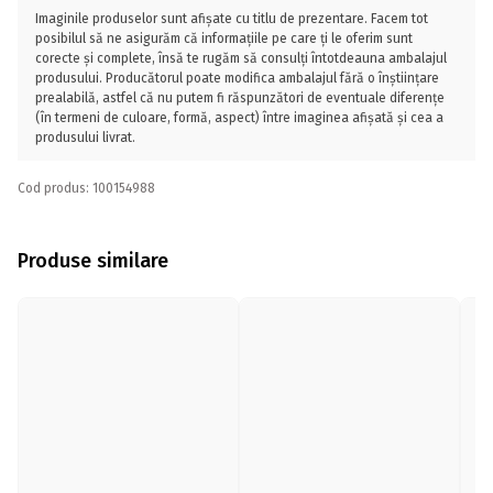
Imaginile produselor sunt afișate cu titlu de prezentare. Facem tot
posibilul să ne asigurăm că informațiile pe care ți le oferim sunt
corecte și complete, însă te rugăm să consulți întotdeauna ambalajul
produsului. Producătorul poate modifica ambalajul fără o înștiințare
prealabilă, astfel că nu putem fi răspunzători de eventuale diferențe
(în termeni de culoare, formă, aspect) între imaginea afișată și cea a
produsului livrat.
Cod produs: 100154988
Produse similare