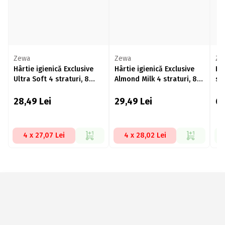
Zewa
Zewa
Ze
Hârtie igienică Exclusive
Hârtie igienică Exclusive
Hâr
Ultra Soft 4 straturi, 8
Almond Milk 4 straturi, 8
str
role
role
28,49
Lei
29,49
Lei
6
4 x 27,07 Lei
4 x 28,02 Lei