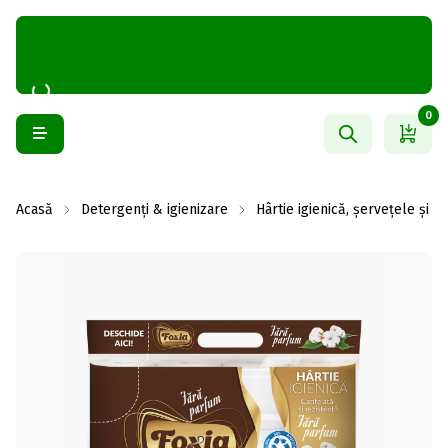
0
Acasă
Detergenți & igienizare
Hârtie igienică, șervețele și 