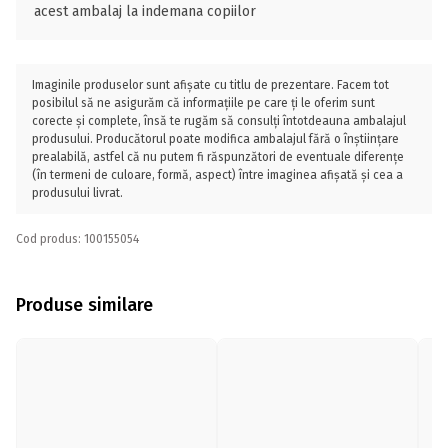
acest ambalaj la indemana copiilor
Imaginile produselor sunt afișate cu titlu de prezentare. Facem tot
posibilul să ne asigurăm că informațiile pe care ți le oferim sunt
corecte și complete, însă te rugăm să consulți întotdeauna ambalajul
produsului. Producătorul poate modifica ambalajul fără o înștiințare
prealabilă, astfel că nu putem fi răspunzători de eventuale diferențe
(în termeni de culoare, formă, aspect) între imaginea afișată și cea a
produsului livrat.
Cod produs: 100155054
Produse similare