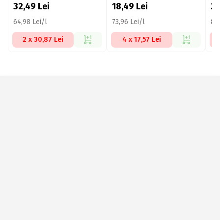
32,49
Lei
18,49
Lei
2
64,98 Lei/l
73,96 Lei/l
81,
2 x 30,87 Lei
4 x 17,57 Lei