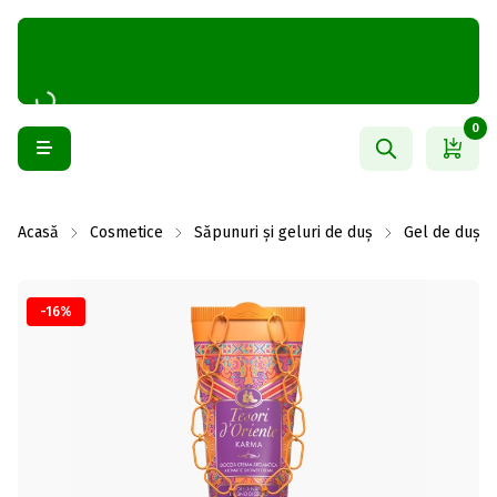
0
Acasă
Cosmetice
Săpunuri și geluri de duș
Gel de duș și
-16%