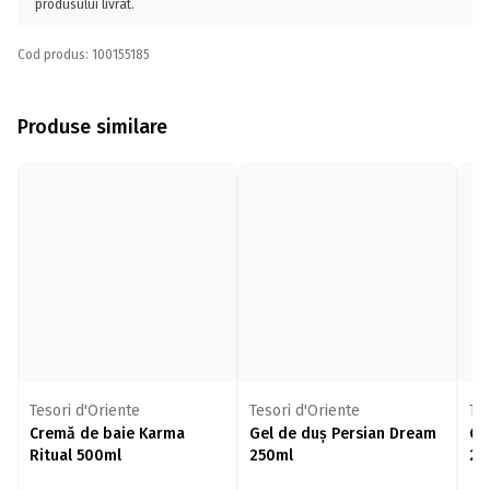
produsului livrat.
Cod produs: 100155185
Produse similare
Tesori d'Oriente
Tesori d'Oriente
Tes
Cremă de baie Karma
Gel de duș Persian Dream
Ge
Ritual 500ml
250ml
25