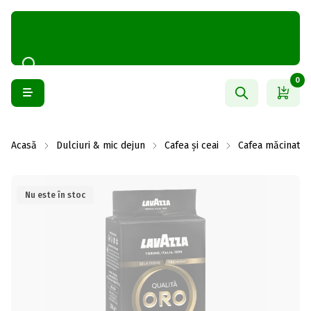
0
Acasă
Dulciuri & mic dejun
Cafea și ceai
Cafea măcinată
Nu este în stoc