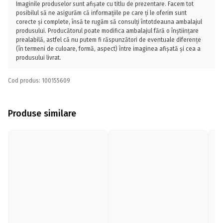
Imaginile produselor sunt afișate cu titlu de prezentare. Facem tot
posibilul să ne asigurăm că informațiile pe care ți le oferim sunt
corecte și complete, însă te rugăm să consulți întotdeauna ambalajul
produsului. Producătorul poate modifica ambalajul fără o înștiințare
prealabilă, astfel că nu putem fi răspunzători de eventuale diferențe
(în termeni de culoare, formă, aspect) între imaginea afișată și cea a
produsului livrat.
Cod produs: 100155609
Produse similare