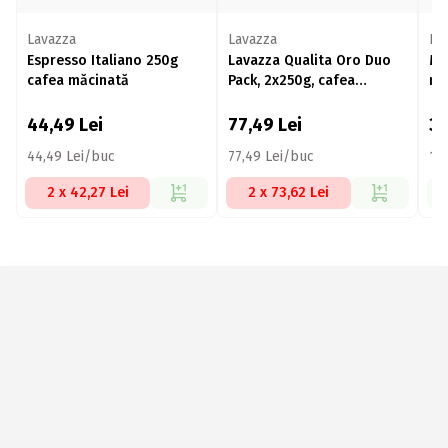
Lavazza
Lavazza
HA
Espresso Italiano 250g
Lavazza Qualita Oro Duo
My
cafea măcinată
Pack, 2x250g, cafea
mă
măcinată
44,49
Lei
77,49
Lei
3
44,49 Lei/buc
77,49 Lei/buc
15
2 x 42,27 Lei
2 x 73,62 Lei