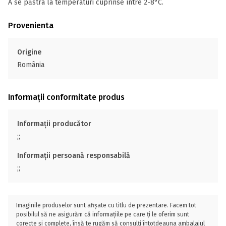
A se păstra la temperaturi cuprinse între 2-8°C.
Provenienta
Origine
România
Informații conformitate produs
Informații producător
;;
Informații persoană responsabilă
;;
Imaginile produselor sunt afișate cu titlu de prezentare. Facem tot
posibilul să ne asigurăm că informațiile pe care ți le oferim sunt
corecte și complete, însă te rugăm să consulți întotdeauna ambalajul