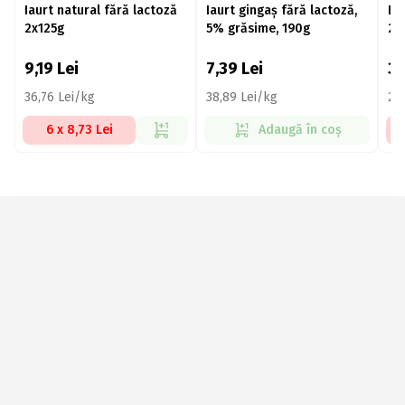
Iaurt natural fără lactoză
Iaurt gingaș fără lactoză,
Ia
2x125g
5% grăsime, 190g
2%
9,19
Lei
7,39
Lei
3
36,76 Lei/kg
38,89 Lei/kg
26
6 x 8,73 Lei
Adaugă în coș