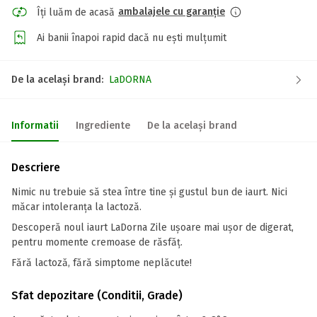
ambalajele cu garanție
Îți luăm de acasă
Ai banii înapoi rapid dacă nu ești mulțumit
De la același brand:
LaDORNA
Informatii
Ingrediente
De la același brand
Descriere
Nimic nu trebuie să stea între tine și gustul bun de iaurt. Nici
măcar intoleranța la lactoză.
Descoperă noul iaurt LaDorna Zile ușoare mai ușor de digerat,
pentru momente cremoase de răsfăț.
Fără lactoză, fără simptome neplăcute!
Sfat depozitare (Conditii, Grade)