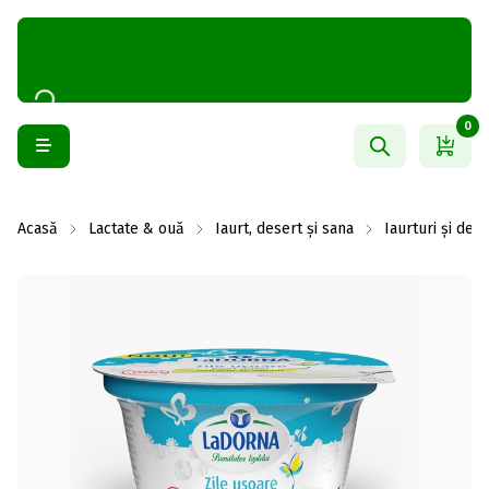
0
Acasă
Lactate & ouă
Iaurt, desert și sana
Iaurturi și des