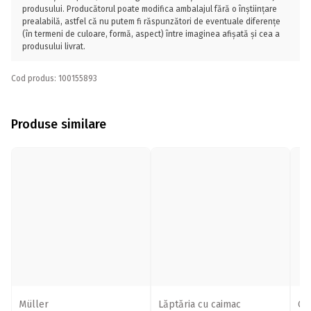
produsului. Producătorul poate modifica ambalajul fără o înștiințare
prealabilă, astfel că nu putem fi răspunzători de eventuale diferențe
(în termeni de culoare, formă, aspect) între imaginea afișată și cea a
produsului livrat.
Cod produs: 100155893
Produse similare
Müller
Lăptăria cu caimac
Ol