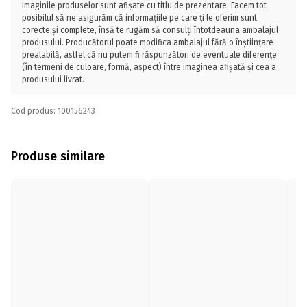
Imaginile produselor sunt afișate cu titlu de prezentare. Facem tot
posibilul să ne asigurăm că informațiile pe care ți le oferim sunt
corecte și complete, însă te rugăm să consulți întotdeauna ambalajul
produsului. Producătorul poate modifica ambalajul fără o înștiințare
prealabilă, astfel că nu putem fi răspunzători de eventuale diferențe
(în termeni de culoare, formă, aspect) între imaginea afișată și cea a
produsului livrat.
Cod produs: 100156243
Produse similare