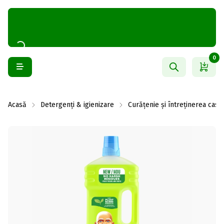
0
Acasă
Detergenți & igienizare
Curățenie și întreținerea casei