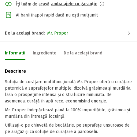
ambalajele cu garanție
Îți luăm de acasă
Ai banii înapoi rapid dacă nu ești mulțumit
De la același brand:
Mr. Proper
Informatii
Ingrediente
De la același brand
Descriere
Soluția de curățare multifuncțională Mr. Proper oferă o curățare
puternică a suprafețelor multiple, dizolvă grăsimea și murdăria,
lasă o prospețime intensă și o strălucire minunată. De
asemenea, curăță în apă rece, economisind energie.
Mr. Proper îndepărtează până la 100% impuritățile, grăsimea și
murdăria din întreagă locuință.
Utilizați-o pe chiuvetă de bucătărie, pe suprafețe unsuroase de
pe aragaz și ca soluție de curățare a pardoselii.