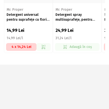
Mr. Proper
Mr. Proper
Po
Detergent universal
Detergent spray
Sol
pentru suprafețe cu flori
multisuprafețe, pentru
In
de bumbac, 1l
pete dificile Hygiene
800ml
14,99
Lei
24,99
Lei
3
14,99 Lei/l
31,24 Lei/l
92,
4 x 14,24 Lei
Adaugă în coș