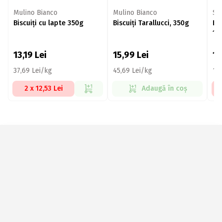
Mulino Bianco
Mulino Bianco
ST
Biscuiți cu lapte 350g
Biscuiți Tarallucci, 350g
Bi
15
13,19
Lei
15,99
Lei
1
37,69 Lei/kg
45,69 Lei/kg
12
2 x 12,53 Lei
Adaugă în coș