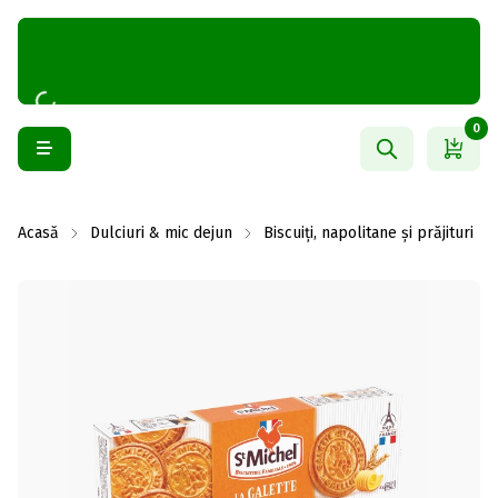
0
Acasă
Dulciuri & mic dejun
Biscuiți, napolitane și prăjituri