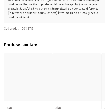
corecte și complete, însă te rugăm să consulți întotdeauna ambalajul
produsului. Producătorul poate modifica ambalajul fără o înștiințare
prealabilă, astfel că nu putem fi răspunzători de eventuale diferențe
(în termeni de culoare, formă, aspect) între imaginea afișată și cea a
produsului livrat.
Cod produs: 100158745
Produse similare
Ajax
Ajax
Aja