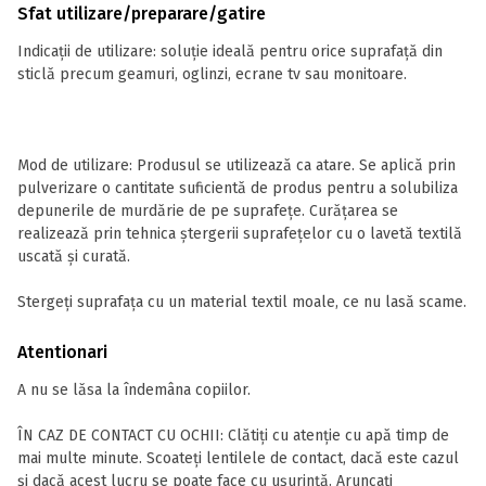
Sfat utilizare/preparare/gatire
Indicații de utilizare: soluție ideală pentru orice suprafaţă din
sticlă precum geamuri, oglinzi, ecrane tv sau monitoare.
Mod de utilizare: Produsul se utilizează ca atare. Se aplică prin
pulverizare o cantitate suficientă de produs pentru a solubiliza
depunerile de murdărie de pe suprafețe. Curățarea se
realizează prin tehnica ștergerii suprafețelor cu o lavetă textilă
uscată și curată.
Stergeţi suprafaţa cu un material textil moale, ce nu lasă scame.
Atentionari
A nu se lăsa la îndemâna copiilor.
ÎN CAZ DE CONTACT CU OCHII: Clătiți cu atenție cu apă timp de
mai multe minute. Scoateți lentilele de contact, dacă este cazul
și dacă acest lucru se poate face cu ușurință. Aruncați