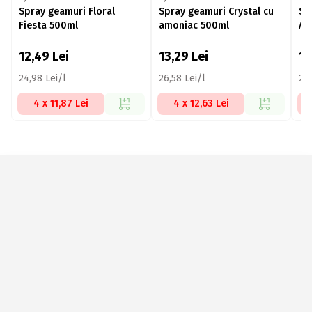
Spray geamuri Floral
Spray geamuri Crystal cu
Sp
Fiesta 500ml
amoniac 500ml
Ac
12,49
Lei
13,29
Lei
1
24,98 Lei/l
26,58 Lei/l
24,
4 x 11,87 Lei
4 x 12,63 Lei