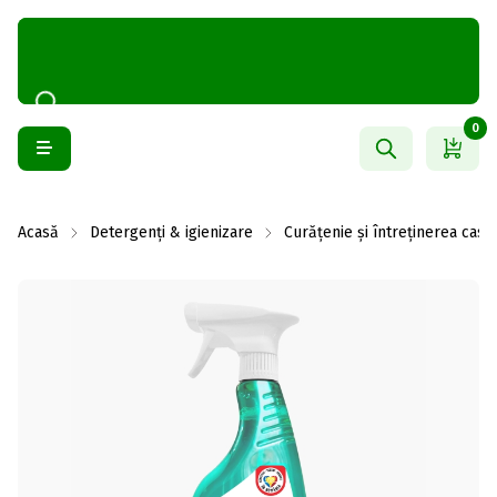
0
Acasă
Detergenți & igienizare
Curățenie și întreținerea casei