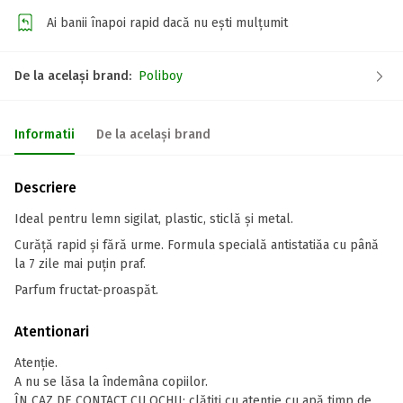
Ai banii înapoi rapid dacă nu ești mulțumit
De la același brand:
Poliboy
Informatii
De la același brand
Descriere
Ideal pentru lemn sigilat, plastic, sticlă și metal.
Curăță rapid și fără urme. Formula specială antistatiăa cu până
la 7 zile mai puțin praf.
Parfum fructat-proaspăt.
Atentionari
Atenţie.
A nu se lăsa la îndemâna copiilor.
ÎN CAZ DE CONTACT CU OCHII: clătiţi cu atenţie cu apă timp de