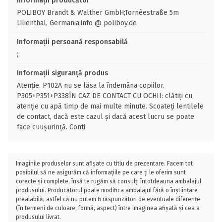
Informații producător
POLIBOY Brandt & Walther GmbH;Tornéestraße 5m
Lilienthal, Germania;info @ poliboy.de
Informații persoană responsabilă
;;
Informații siguranță produs
Atenţie. P102A nu se lăsa la îndemâna copiilor.
P305+P351+P338ÎN CAZ DE CONTACT CU OCHII: clătiţi cu
atenţie cu apă timp de mai multe minute. Scoateţi lentilele
de contact, dacă este cazul şi dacă acest lucru se poate
face cuuşurinţă. Conti
Imaginile produselor sunt afișate cu titlu de prezentare. Facem tot
posibilul să ne asigurăm că informațiile pe care ți le oferim sunt
corecte și complete, însă te rugăm să consulți întotdeauna ambalajul
produsului. Producătorul poate modifica ambalajul fără o înștiințare
prealabilă, astfel că nu putem fi răspunzători de eventuale diferențe
(în termeni de culoare, formă, aspect) între imaginea afișată și cea a
produsului livrat.