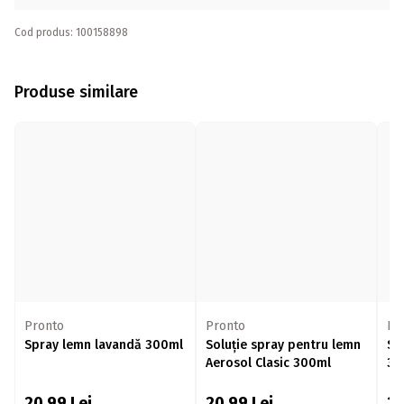
Cod produs: 100158898
Produse similare
Pronto
Pronto
Pr
Spray lemn lavandă 300ml
Soluție spray pentru lemn
Sp
Aerosol Clasic 300ml
30
20,99
Lei
20,99
Lei
2