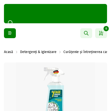
0
Acasă
Detergenți & igienizare
Curățenie și întreținerea casei