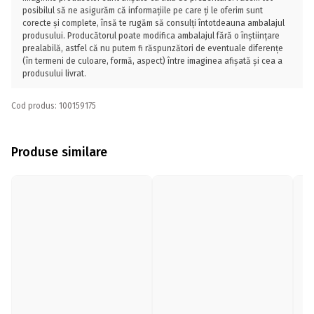
posibilul să ne asigurăm că informațiile pe care ți le oferim sunt
corecte și complete, însă te rugăm să consulți întotdeauna ambalajul
produsului. Producătorul poate modifica ambalajul fără o înștiințare
prealabilă, astfel că nu putem fi răspunzători de eventuale diferențe
(în termeni de culoare, formă, aspect) între imaginea afișată și cea a
produsului livrat.
Cod produs: 100159175
Produse similare