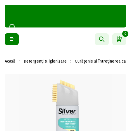
0
Acasă
Detergenți & igienizare
Curățenie și întreținerea casei