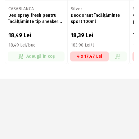
CASABLANCA
Silver
Sil
Deo spray fresh pentru
Deodorant încălțăminte
Cr
încălțăminte tip sneakers
sport 100ml
pr
125ml
18,49
Lei
18,39
Lei
7
18,49 Lei/buc
183,90 Lei/l
101
Adaugă în coș
4 x 17,47 Lei