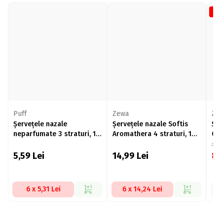
-2
Puff
Zewa
Ze
Șervețele nazale
Șervețele nazale Softis
Șe
neparfumate 3 straturi, 10
Aromathera 4 straturi, 10
Col
pachete
pachete
bu
11
5,59
Lei
14,99
Lei
8
6 x 5,31 Lei
6 x 14,24 Lei