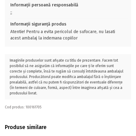
Informații persoană responsabilă
;;
Informații siguranță produs
Atentie! Pentru a evita pericolul de sufocare, nu lasati
acest ambalaj la indemana copiilor
Imaginile produselor sunt afișate cu titlu de prezentare. Facem tot
posibilul să ne asigurăm că informațiile pe care ți le oferim sunt
corecte și complete, însă te rugăm să consulți întotdeauna ambalajul
produsului. Producătorul poate modifica ambalajul fără o înștiințare
prealabilă, astfel că nu putem fi răspunzători de eventuale diferențe
(în termeni de culoare, formă, aspect) între imaginea afișată și cea a
produsului livrat.
Cod produs: 100161705
Produse similare