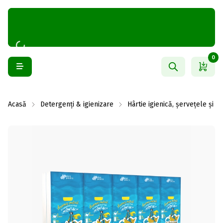
0
Acasă
Detergenți & igienizare
Hârtie igienică, șervețele și 