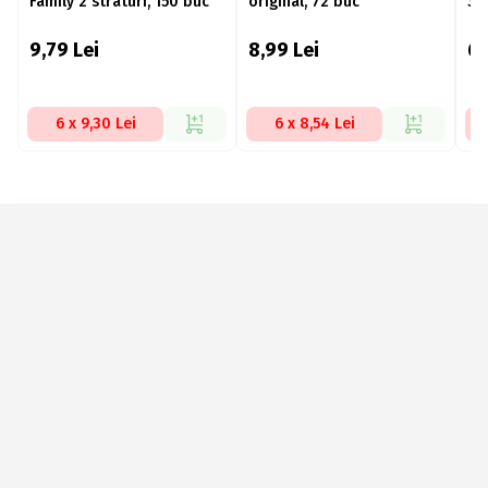
Family 2 straturi, 150 buc
original, 72 buc
33
9,79
Lei
8,99
Lei
6
6 x 9,30 Lei
6 x 8,54 Lei