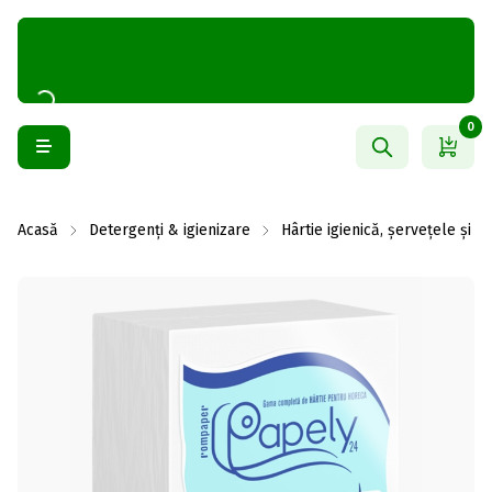
0
Acasă
Detergenți & igienizare
Hârtie igienică, șervețele și 