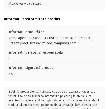
http://www.papely.ro
Informații conformitate produs
Informații producător
Rom Paper SRL;Soseaua Cristianului nr. 30, CP. 500053,
Brasov, judet. Brasov;office@rompaper.com
Informații persoană responsabilă
;;
Informații siguranță produs
N/A
Imaginile produselor sunt afișate cu titlu de prezentare. Facem tot
posibilul să ne asigurăm că informațiile pe care ți le oferim sunt
corecte și complete, însă te rugăm să consulți întotdeauna ambalajul
produsului. Producătorul poate modifica ambalajul fără o înștiințare