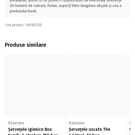
prealabilă, astfel că nu putem fi răspunzători de eventuale diferențe
(în termeni de culoare, formă, aspect) între imaginea afișată și cea a
produsului livrat.
Cod produs: 100163120
Produse similare
Kleenex
Kleenex
Mo
Șervețele igienice Box
Șervețele uscate The
Șer