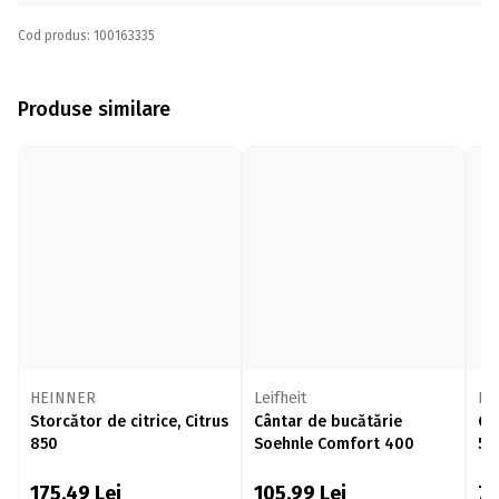
Cod produs: 100163335
Produse similare
HEINNER
Leifheit
HE
Storcător de citrice, Citrus
Cântar de bucătărie
Câ
850
Soehnle Comfort 400
5IX
175,49
Lei
105,99
Lei
7