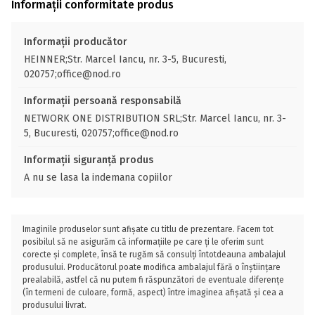
Informații conformitate produs
Informații producător
HEINNER;Str. Marcel Iancu, nr. 3-5, Bucuresti,
020757;office@nod.ro
Informații persoană responsabilă
NETWORK ONE DISTRIBUTION SRL;Str. Marcel Iancu, nr. 3-
5, Bucuresti, 020757;office@nod.ro
Informații siguranță produs
A nu se lasa la indemana copiilor
Imaginile produselor sunt afișate cu titlu de prezentare. Facem tot
posibilul să ne asigurăm că informațiile pe care ți le oferim sunt
corecte și complete, însă te rugăm să consulți întotdeauna ambalajul
produsului. Producătorul poate modifica ambalajul fără o înștiințare
prealabilă, astfel că nu putem fi răspunzători de eventuale diferențe
(în termeni de culoare, formă, aspect) între imaginea afișată și cea a
produsului livrat.