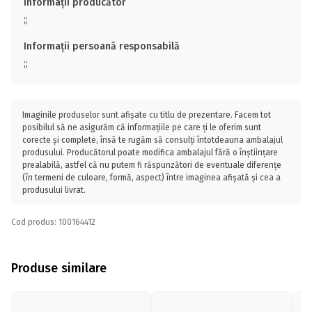
Informații producător
;;
Informații persoană responsabilă
;;
Imaginile produselor sunt afișate cu titlu de prezentare. Facem tot
posibilul să ne asigurăm că informațiile pe care ți le oferim sunt
corecte și complete, însă te rugăm să consulți întotdeauna ambalajul
produsului. Producătorul poate modifica ambalajul fără o înștiințare
prealabilă, astfel că nu putem fi răspunzători de eventuale diferențe
(în termeni de culoare, formă, aspect) între imaginea afișată și cea a
produsului livrat.
Cod produs: 100164412
Produse similare