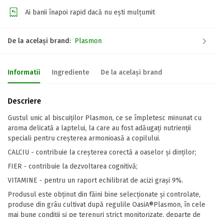
Ai banii înapoi rapid dacă nu ești mulțumit
De la același brand:
Plasmon
Informatii
Ingrediente
De la același brand
Descriere
Gustul unic al biscuiților Plasmon, ce se împletesc minunat cu
aroma delicată a laptelui, la care au fost adăugați nutrienții
speciali pentru creșterea armonioasă a copilului.
CALCIU - contribuie la creșterea corectă a oaselor și dinților;
FIER - contribuie la dezvoltarea cognitivă;
VITAMINE - pentru un raport echilibrat de acizi grași 9%.
Produsul este obținut din făini bine selecționate și controlate,
produse din grâu cultivat după regulile OasiA®Plasmon, în cele
mai bune condiții și pe terenuri strict monitorizate, departe de