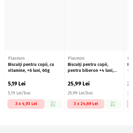
Plasmon
Plasmon
Pl
Biscuiți pentru copii, cu
Biscuiți pentru copii,
Bi
vitamine, +6 luni, 60g
pentru biberon +4 luni,
+6
320g
5,19
Lei
25,99
Lei
2
5,19 Lei/buc
25,99 Lei/buc
26
3 x 4,93 Lei
3 x 24,69 Lei