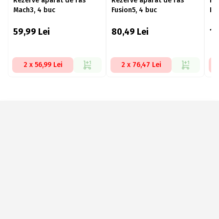
Rezerve aparat de ras
Rezerve aparat de ras
Re
Mach3, 4 buc
Fusion5, 4 buc
Pr
59,99
Lei
80,49
Lei
1
2 x 56,99 Lei
2 x 76,47 Lei