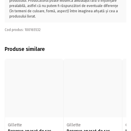
produsului. Producătorul poate modifica ambalajul fără o înștiințare
prealabilă, astfel că nu putem fi răspunzători de eventuale diferențe
(în termeni de culoare, formă, aspect) între imaginea afișată și cea a
produsului livrat.
Cod produs: 100165532
Produse similare
Gillette
Gillette
Gil