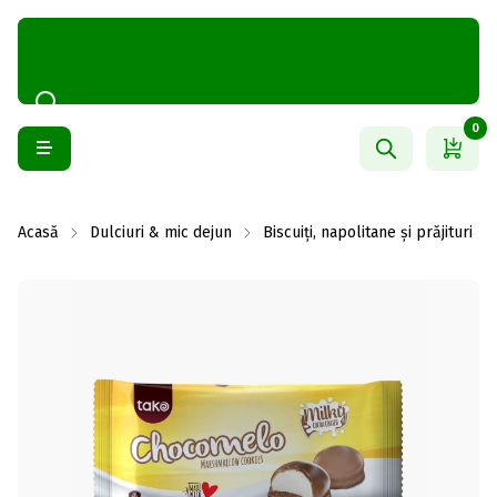
0
Acasă
Dulciuri & mic dejun
Biscuiți, napolitane și prăjituri