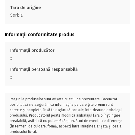
Tara de origine
Serbia
Informații conformitate produs
Informații producător
;;
Informații persoană responsabilă
;;
Imaginile produselor sunt afișate cu titlu de prezentare. Facem tot
posibilul să ne asigurăm că informațiile pe care ți le oferim sunt
corecte și complete, însă te rugăm să consulți întotdeauna ambalajul
produsului. Producătorul poate modifica ambalajul fără o înștiințare
prealabilă, astfel că nu putem fi răspunzători de eventuale diferențe
(în termeni de culoare, formă, aspect) între imaginea afișată și cea a
produsului livrat.