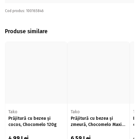
Cod produs: 100165846
Produse similare
Tako
Tako
Ta
Prăjitură cu bezea și
Prăjitură cu bezea și
Pr
cocos, Chocomelo 120g
zmeură, Chocomelo Maxi
că
130g
4,99
Lei
6,59
Lei
4