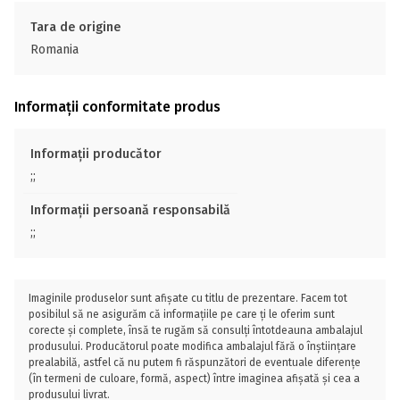
Tara de origine
Romania
Informații conformitate produs
Informații producător
;;
Informații persoană responsabilă
;;
Imaginile produselor sunt afișate cu titlu de prezentare. Facem tot
posibilul să ne asigurăm că informațiile pe care ți le oferim sunt
corecte și complete, însă te rugăm să consulți întotdeauna ambalajul
produsului. Producătorul poate modifica ambalajul fără o înștiințare
prealabilă, astfel că nu putem fi răspunzători de eventuale diferențe
(în termeni de culoare, formă, aspect) între imaginea afișată și cea a
produsului livrat.