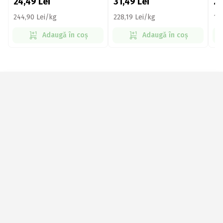
24,49
Lei
31,49
Lei
2
244,90 Lei/kg
228,19 Lei/kg
19
Adaugă în coș
Adaugă în coș