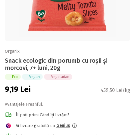
Organix
Snack ecologic din porumb cu roșii și
morcovi, 7+ luni, 20g
Eco
Vegan
Vegetarian
9,19
Lei
459,50 Lei/kg
Avantajele Freshful:
Îl poți primi Când îți livrăm?
Genius
Ai livrare gratuită cu