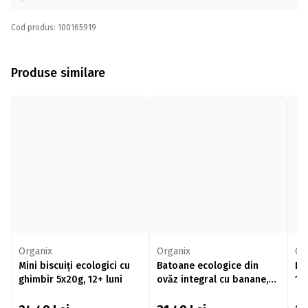
Cod produs: 100165919
Produse similare
Organix
Organix
Or
Mini biscuiți ecologici cu
Batoane ecologice din
Bi
ghimbir 5x20g, 12+ luni
ovăz integral cu banane,
135
6x23g, 12+ luni