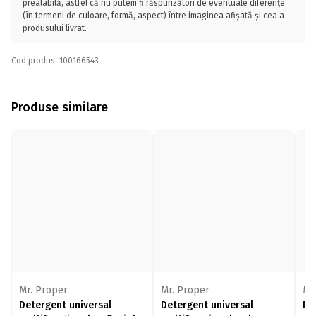
prealabilă, astfel că nu putem fi răspunzători de eventuale diferențe
(în termeni de culoare, formă, aspect) între imaginea afișată și cea a
produsului livrat.
Cod produs: 100166543
Produse similare
Mr. Proper
Mr. Proper
Mr
Detergent universal
Detergent universal
De