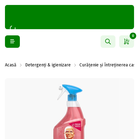
0
Acasă
Detergenți & igienizare
Curățenie și întreținerea casei