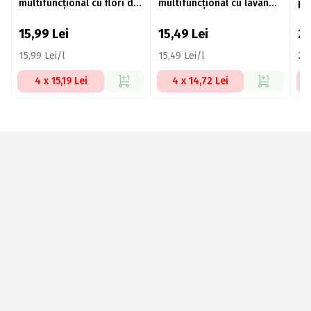
multifuncțional cu flori de
multifuncțional cu lavandă
pe
cireș 1l
1l
su
Ma
15,99
Lei
15,49
Lei
2
15,99 Lei/l
15,49 Lei/l
29,
4 x 15,19 Lei
4 x 14,72 Lei