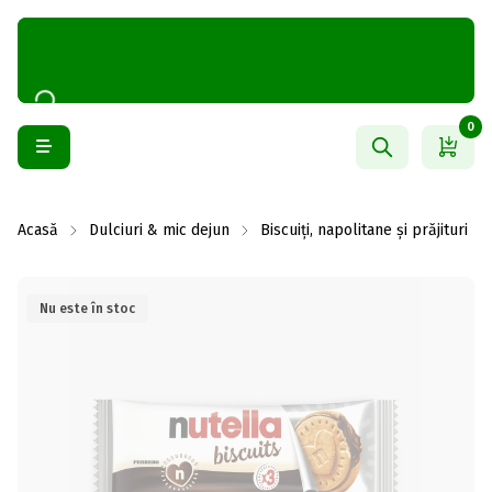
0
Acasă
Dulciuri & mic dejun
Biscuiți, napolitane și prăjituri
Nu este în stoc