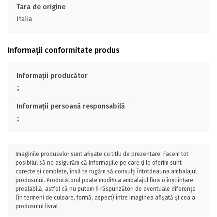
Tara de origine
Italia
Informații conformitate produs
Informații producător
;;
Informații persoană responsabilă
;;
Imaginile produselor sunt afișate cu titlu de prezentare. Facem tot
posibilul să ne asigurăm că informațiile pe care ți le oferim sunt
corecte și complete, însă te rugăm să consulți întotdeauna ambalajul
produsului. Producătorul poate modifica ambalajul fără o înștiințare
prealabilă, astfel că nu putem fi răspunzători de eventuale diferențe
(în termeni de culoare, formă, aspect) între imaginea afișată și cea a
produsului livrat.