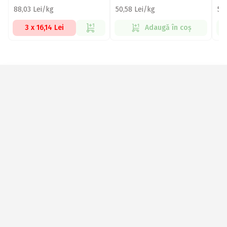
88,03 Lei/kg
50,58 Lei/kg
50
3 x 16,14 Lei
Adaugă în coș