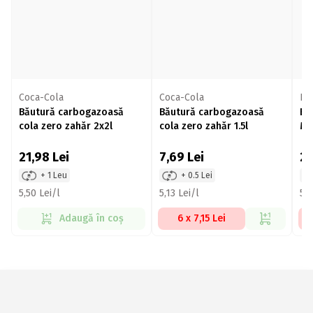
Coca-Cola
Coca-Cola
Pe
Băutură carbogazoasă
Băutură carbogazoasă
Bă
cola zero zahăr 2x2l
cola zero zahăr 1.5l
Ma
21,98
Lei
7,69
Lei
2
+ 1 Leu
+ 0.5 Lei
5,50 Lei/l
5,13 Lei/l
5,1
Adaugă în coș
6 x 7,15 Lei