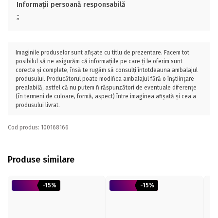
Informații persoană responsabilă
;;
Imaginile produselor sunt afișate cu titlu de prezentare. Facem tot
posibilul să ne asigurăm că informațiile pe care ți le oferim sunt
corecte și complete, însă te rugăm să consulți întotdeauna ambalajul
produsului. Producătorul poate modifica ambalajul fără o înștiințare
prealabilă, astfel că nu putem fi răspunzători de eventuale diferențe
(în termeni de culoare, formă, aspect) între imaginea afișată și cea a
produsului livrat.
Cod produs: 100168166
Produse similare
-15%
-15%