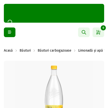
0
Acasă
Băuturi
Băuturi carbogazoase
Limonadă și apă to