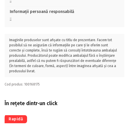
;;
Informații persoană responsabilă
;;
Imaginile produselor sunt afișate cu titlu de prezentare. Facem tot
posibilul să ne asigurăm că informațiile pe care ți le oferim sunt
corecte și complete, însă te rugăm să consulți întotdeauna ambalajul
produsului. Producătorul poate modifica ambalajul fără o înștiințare
prealabilă, astfel că nu putem fi răspunzători de eventuale diferențe
(în termeni de culoare, formă, aspect) între imaginea afișată și cea a
produsului livrat.
Cod produs: 100168175
În rețete dintr-un click
Rapidă