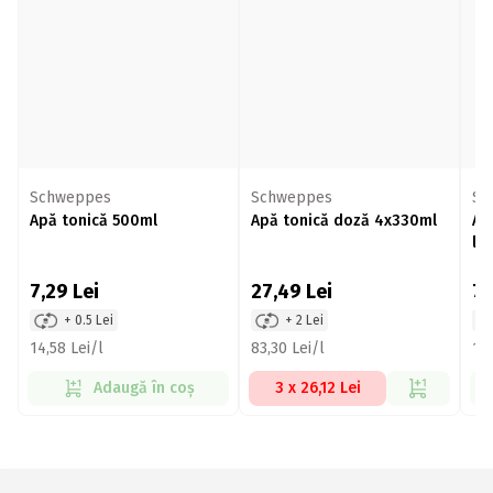
Schweppes
Schweppes
Sc
Apă tonică 500ml
Apă tonică doză 4x330ml
Ap
lă
7,29
Lei
27,49
Lei
7,
+ 0.5 Lei
+ 2 Lei
14,58 Lei/l
83,30 Lei/l
14,
Adaugă în coș
3 x 26,12 Lei