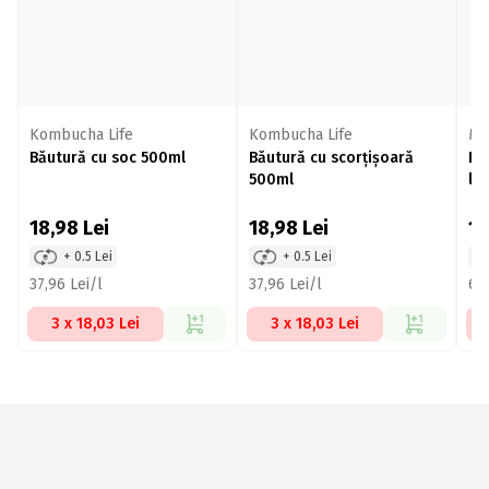
Kombucha Life
Kombucha Life
Mo
Băutură cu soc 500ml
Băutură cu scorțișoară
Bă
500ml
lă
18,98
Lei
18,98
Lei
1
+ 0.5 Lei
+ 0.5 Lei
37,96 Lei/l
37,96 Lei/l
6,5
3 x 18,03 Lei
3 x 18,03 Lei