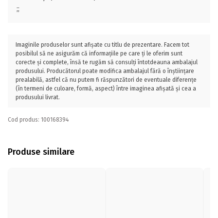
;;
Imaginile produselor sunt afișate cu titlu de prezentare. Facem tot
posibilul să ne asigurăm că informațiile pe care ți le oferim sunt
corecte și complete, însă te rugăm să consulți întotdeauna ambalajul
produsului. Producătorul poate modifica ambalajul fără o înștiințare
prealabilă, astfel că nu putem fi răspunzători de eventuale diferențe
(în termeni de culoare, formă, aspect) între imaginea afișată și cea a
produsului livrat.
Cod produs: 100168394
Produse similare