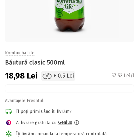
Kombucha Life
Băutură clasic 500ml
18,98
Lei
+ 0.5 Lei
57,52 Lei/l
Avantajele Freshful:
Îl poți primi Când îți livrăm?
Genius
Ai livrare gratuită cu
Îți livrăm comanda la temperatură controlată