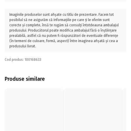
Imaginile produselor sunt afișate cu titlu de prezentare. Facem tot
posibilul să ne asigurăm că informațiile pe care ți le oferim sunt
corecte și complete, însă te rugăm să consulți întotdeauna ambalajul
produsului. Producătorul poate modifica ambalajul fără o înștiințare
prealabilă, astfel că nu putem fi răspunzători de eventuale diferențe
(în termeni de culoare, formă, aspect) între imaginea afișată și cea a
produsului livrat.
Cod produs: 100168633
Produse similare