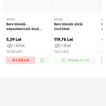
Ursus
Ursus
Be
Bere blondă
Bere blondă sticlă
Be
nepasteurizată doză
24x330ml
do
500ml
5,39
Lei
119,76
Lei
4
+ 0.5 Lei
+ 12 Lei
10,78 Lei/l
15,12 Lei/l
9,7
6 x 5,12 Lei
Adaugă în coș