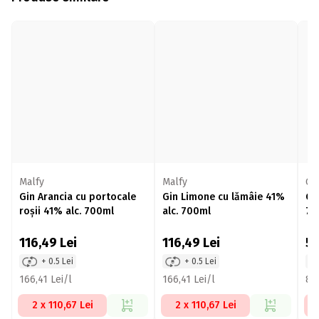
Malfy
Malfy
Go
Gin Arancia cu portocale
Gin Limone cu lămâie 41%
Gi
roșii 41% alc. 700ml
alc. 700ml
70
116,49
Lei
116,49
Lei
5
+ 0.5 Lei
+ 0.5 Lei
166,41 Lei/l
166,41 Lei/l
80,
2 x 110,67 Lei
2 x 110,67 Lei