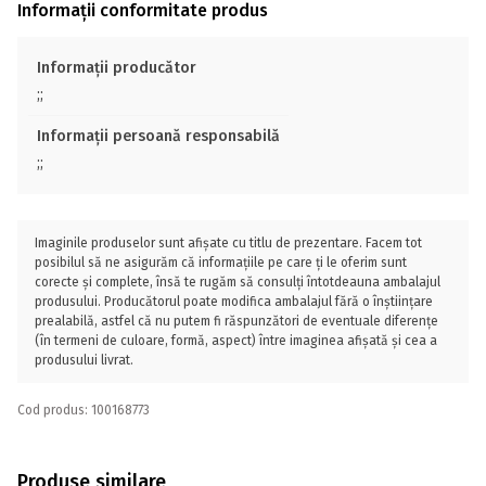
Informații conformitate produs
Informații producător
;;
Informații persoană responsabilă
;;
Imaginile produselor sunt afișate cu titlu de prezentare. Facem tot
posibilul să ne asigurăm că informațiile pe care ți le oferim sunt
corecte și complete, însă te rugăm să consulți întotdeauna ambalajul
produsului. Producătorul poate modifica ambalajul fără o înștiințare
prealabilă, astfel că nu putem fi răspunzători de eventuale diferențe
(în termeni de culoare, formă, aspect) între imaginea afișată și cea a
produsului livrat.
Cod produs: 100168773
Produse similare