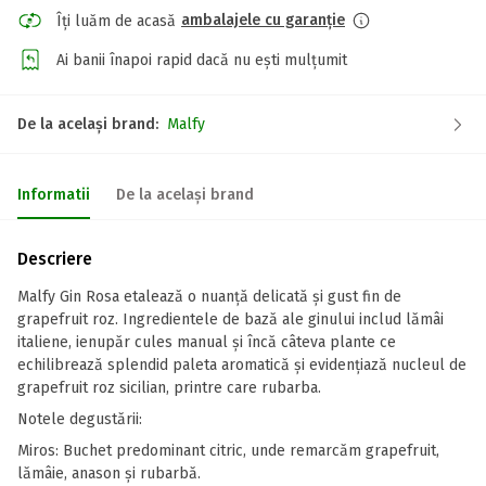
ambalajele cu garanție
Îți luăm de acasă
Ai banii înapoi rapid dacă nu ești mulțumit
De la același brand:
Malfy
Informatii
De la același brand
Descriere
Malfy Gin Rosa etalează o nuanţă delicată şi gust fin de
grapefruit roz. Ingredientele de bază ale ginului includ lămâi
italiene, ienupăr cules manual şi încă câteva plante ce
echilibrează splendid paleta aromatică şi evidenţiază nucleul de
grapefruit roz sicilian, printre care rubarba.
Notele degustării:
Miros: Buchet predominant citric, unde remarcăm grapefruit,
lămâie, anason şi rubarbă.