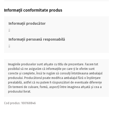
Informații conformitate produs
Informații producător
;;
Informații persoană responsabilă
;;
Imaginile produselor sunt afișate cu titlu de prezentare. Facem tot
posibilul să ne asigurăm că informațiile pe care ți le oferim sunt
corecte și complete, însă te rugăm să consulți întotdeauna ambalajul
produsului. Producătorul poate modifica ambalajul fără o înștiințare
prealabilă, astfel că nu putem fi răspunzători de eventuale diferențe
(în termeni de culoare, formă, aspect) între imaginea afișată și cea a
produsului livrat.
Cod produs: 100168846