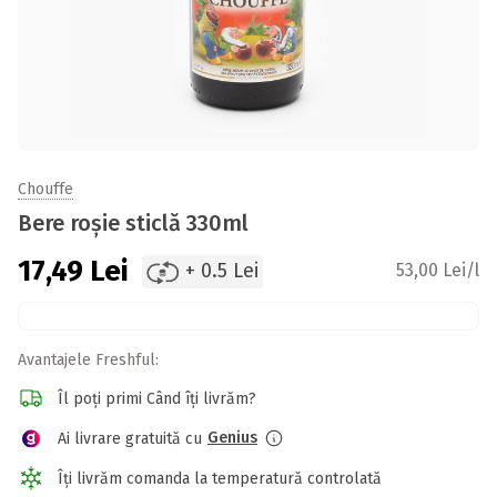
Chouffe
Bere roșie sticlă 330ml
17,49
Lei
+ 0.5 Lei
53,00 Lei/l
Avantajele Freshful:
Îl poți primi Când îți livrăm?
Genius
Ai livrare gratuită cu
Îți livrăm comanda la temperatură controlată