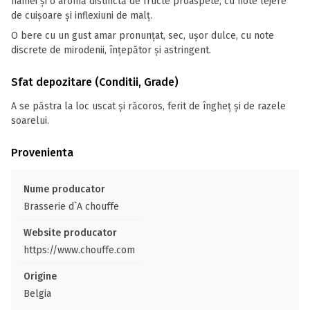
hamei și o aromă distinctă de fructe proaspete, cu note lejere
de cuișoare și inflexiuni de malț.
O bere cu un gust amar pronunțat, sec, ușor dulce, cu note
discrete de mirodenii, înțepător și astringent.
Sfat depozitare (Conditii, Grade)
A se păstra la loc uscat și răcoros, ferit de îngheț și de razele
soarelui.
Provenienta
Nume producator
Brasserie d`A chouffe
Website producator
https://www.chouffe.com
Origine
Belgia