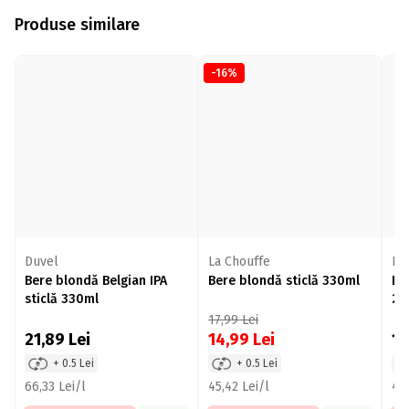
Produse similare
-16%
Duvel
La Chouffe
Li
Bere blondă Belgian IPA
Bere blondă sticlă 330ml
Ber
sticlă 330ml
25
17,99
Lei
21,89
Lei
14,99
Lei
11
+ 0.5 Lei
+ 0.5 Lei
66,33 Lei/l
45,42 Lei/l
47,