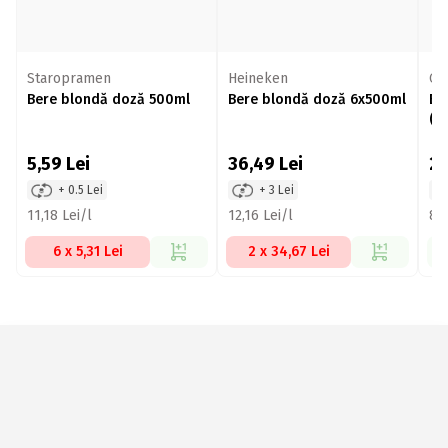
Staropramen
Heineken
Ci
Bere blondă doză 500ml
Bere blondă doză 6x500ml
Be
(5+
5,59
Lei
36,49
Lei
2
+ 0.5 Lei
+ 3 Lei
11,18 Lei/l
12,16 Lei/l
8,6
6 x 5,31 Lei
2 x 34,67 Lei