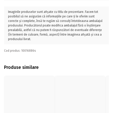
Imaginile produselor sunt afișate cu titlu de prezentare. Facem tot
posibilul să ne asigurăm că informațiile pe care ți le oferim sunt
corecte și complete, însă te rugăm să consulți întotdeauna ambalajul
produsului. Producătorul poate modifica ambalajul fără o înștiințare
prealabilă, astfel că nu putem fi răspunzători de eventuale diferențe
(în termeni de culoare, formă, aspect) între imaginea afișată și cea a
produsului livrat.
Cod produs: 100168864
Produse similare