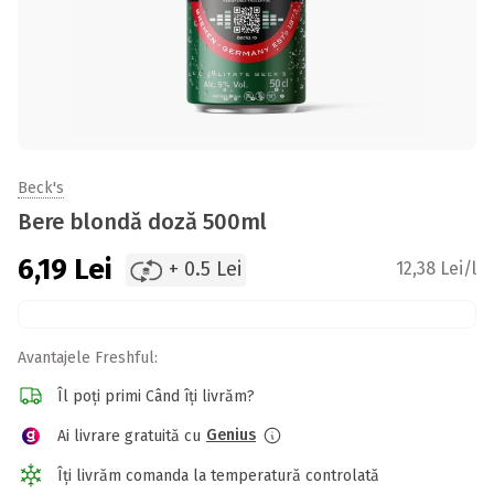
Beck's
Bere blondă doză 500ml
6,19
Lei
+ 0.5 Lei
12,38 Lei/l
Avantajele Freshful:
Îl poți primi Când îți livrăm?
Genius
Ai livrare gratuită cu
Îți livrăm comanda la temperatură controlată