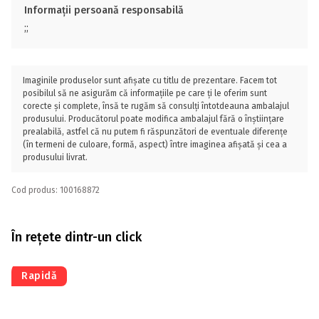
Informații persoană responsabilă
;;
Imaginile produselor sunt afișate cu titlu de prezentare. Facem tot
posibilul să ne asigurăm că informațiile pe care ți le oferim sunt
corecte și complete, însă te rugăm să consulți întotdeauna ambalajul
produsului. Producătorul poate modifica ambalajul fără o înștiințare
prealabilă, astfel că nu putem fi răspunzători de eventuale diferențe
(în termeni de culoare, formă, aspect) între imaginea afișată și cea a
produsului livrat.
Cod produs: 100168872
În rețete dintr-un click
Rapidă