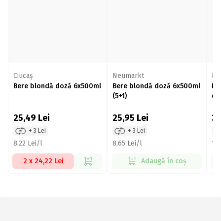
Ciucaș
Neumarkt
Ko
Bere blondă doză 6x500ml
Bere blondă doză 6x500ml
Be
(5+1)
do
25,49
Lei
25,95
Lei
3
+ 3 Lei
+ 3 Lei
8,22 Lei/l
8,65 Lei/l
10,
2 x 24,22 Lei
Adaugă în coș