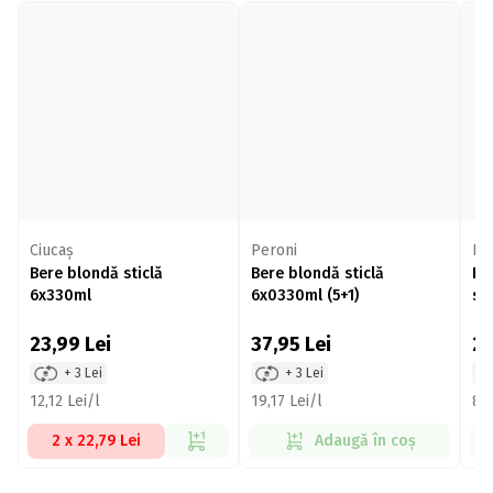
Ciucaș
Peroni
Ko
Bere blondă sticlă
Bere blondă sticlă
Be
6x330ml
6x0330ml (5+1)
st
23,99
Lei
37,95
Lei
2
+ 3 Lei
+ 3 Lei
12,12 Lei/l
19,17 Lei/l
8,5
2 x 22,79 Lei
Adaugă în coș