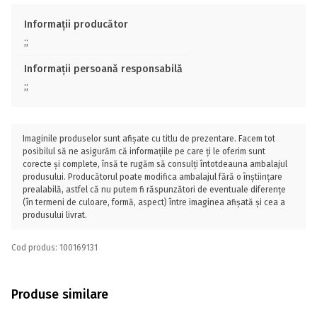
Informații producător
;;
Informații persoană responsabilă
;;
Imaginile produselor sunt afișate cu titlu de prezentare. Facem tot
posibilul să ne asigurăm că informațiile pe care ți le oferim sunt
corecte și complete, însă te rugăm să consulți întotdeauna ambalajul
produsului. Producătorul poate modifica ambalajul fără o înștiințare
prealabilă, astfel că nu putem fi răspunzători de eventuale diferențe
(în termeni de culoare, formă, aspect) între imaginea afișată și cea a
produsului livrat.
Cod produs: 100169131
Produse similare