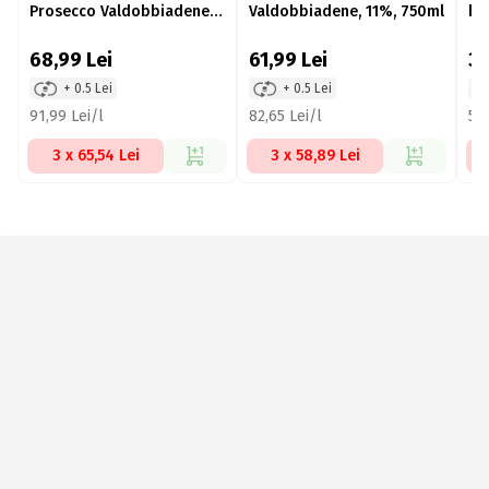
Prosecco Valdobbiadene,
Valdobbiadene, 11%, 750ml
br
11%, 750ml
68,99
Lei
61,99
Lei
3
+ 0.5 Lei
+ 0.5 Lei
91,99 Lei/l
82,65 Lei/l
53,
3 x 65,54 Lei
3 x 58,89 Lei