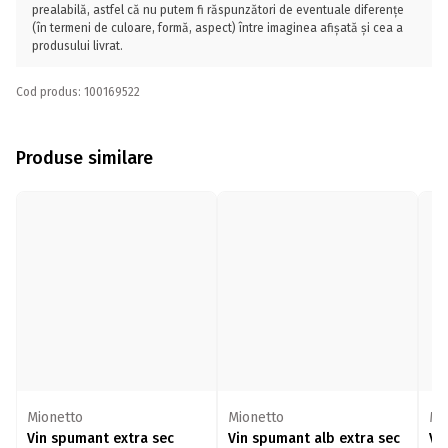
prealabilă, astfel că nu putem fi răspunzători de eventuale diferențe
(în termeni de culoare, formă, aspect) între imaginea afișată și cea a
produsului livrat.
Cod produs: 100169522
Produse similare
Mionetto
Mionetto
Mi
Vin spumant extra sec
Vin spumant alb extra sec
Vi