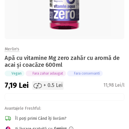
Merlin's
Apă cu vitamine Mg zero zahăr cu aromă de
acai și coacăze 600ml
Vegan
Fara zahar adaugat
Fara conservanti
7,19
Lei
+ 0.5 Lei
11,98 Lei/l
Avantajele Freshful:
Îl poți primi Când îți livrăm?
Genius
Ai livrare gratuită cu