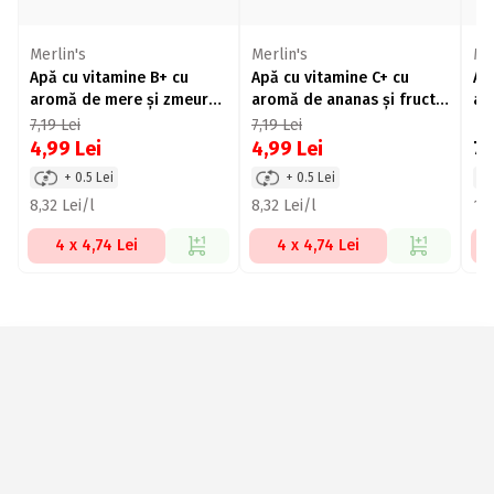
Merlin's
Merlin's
Me
Apă cu vitamine B+ cu
Apă cu vitamine C+ cu
Ap
aromă de mere și zmeură
aromă de ananas și fructul
ar
600ml
pasiunii 600ml
60
7,19
Lei
7,19
Lei
4,99
Lei
4,99
Lei
7,
+ 0.5 Lei
+ 0.5 Lei
8,32 Lei/l
8,32 Lei/l
11,
4 x 4,74 Lei
4 x 4,74 Lei