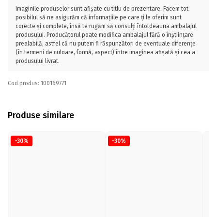
Imaginile produselor sunt afișate cu titlu de prezentare. Facem tot
posibilul să ne asigurăm că informațiile pe care ți le oferim sunt
corecte și complete, însă te rugăm să consulți întotdeauna ambalajul
produsului. Producătorul poate modifica ambalajul fără o înștiințare
prealabilă, astfel că nu putem fi răspunzători de eventuale diferențe
(în termeni de culoare, formă, aspect) între imaginea afișată și cea a
produsului livrat.
Cod produs: 100169771
Produse similare
-30%
-30%