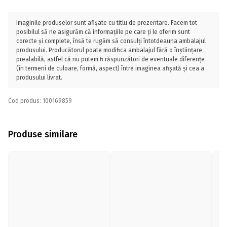
Imaginile produselor sunt afișate cu titlu de prezentare. Facem tot
posibilul să ne asigurăm că informațiile pe care ți le oferim sunt
corecte și complete, însă te rugăm să consulți întotdeauna ambalajul
produsului. Producătorul poate modifica ambalajul fără o înștiințare
prealabilă, astfel că nu putem fi răspunzători de eventuale diferențe
(în termeni de culoare, formă, aspect) între imaginea afișată și cea a
produsului livrat.
Cod produs: 100169859
Produse similare