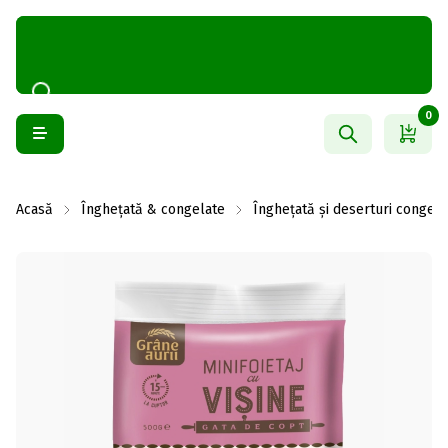
0
Acasă
Înghețată & congelate
Înghețată și deserturi congela