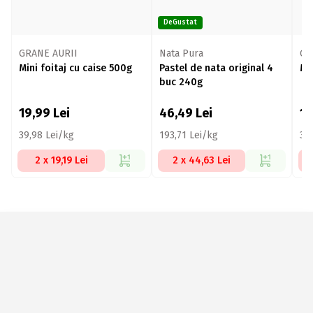
DeGustat
GRANE AURII
Nata Pura
GR
Mini foitaj cu caise 500g
Pastel de nata original 4
Mi
buc 240g
19,99
Lei
46,49
Lei
1
39,98 Lei/kg
193,71 Lei/kg
39
2 x 19,19 Lei
2 x 44,63 Lei