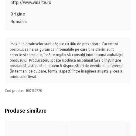
http://www.vinarte.ro
Origine
România
Imaginile produselor sunt afișate cu titlu de prezentare. Facem tot
posibilul să ne asigurăm că informațiile pe care ți le oferim sunt
corecte și complete, însă te rugăm să consulți întotdeauna ambalajul
produsului. Producătorul poate modifica ambalajul fără o înștiințare
prealabilă, astfel că nu putem fi răspunzători de eventuale diferențe
(în termeni de culoare, formă, aspect) între imaginea afișată și cea a
produsului livrat.
Cod produs: 100170220
Produse similare