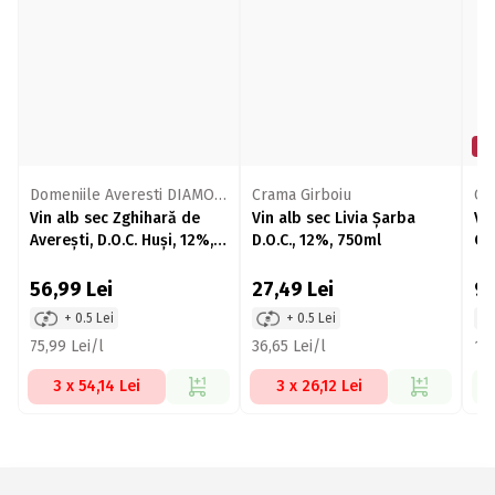
Mi
Domeniile Averesti DIAMOND
Crama Girboiu
Cr
Vin alb sec Zghihară de
Vin alb sec Livia Șarba
Vi
Averești, D.O.C. Huși, 12%,
D.O.C., 12%, 750ml
Cr
750ml
11
56,99
Lei
27,49
Lei
9
+ 0.5 Lei
+ 0.5 Lei
75,99 Lei/l
36,65 Lei/l
123
3 x 54,14 Lei
3 x 26,12 Lei