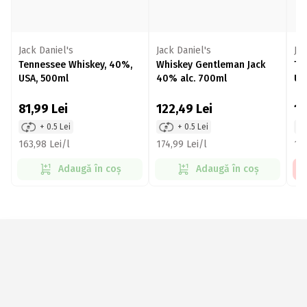
Jack Daniel's
Jack Daniel's
Jac
Tennessee Whiskey, 40%,
Whiskey Gentleman Jack
Te
USA, 500ml
40% alc. 700ml
USA
81,99
Lei
122,49
Lei
1
+ 0.5 Lei
+ 0.5 Lei
163,98 Lei/l
174,99 Lei/l
128
Adaugă în coș
Adaugă în coș