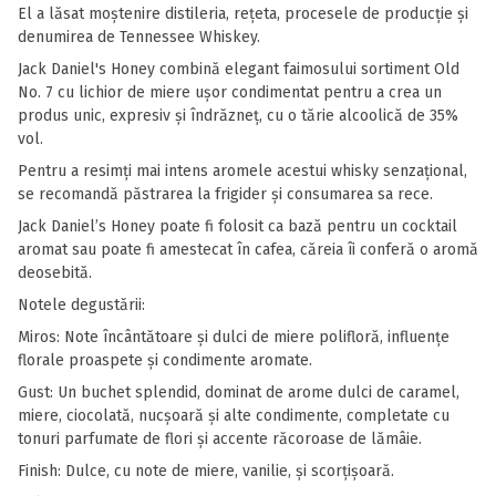
El a lăsat moștenire distileria, rețeta, procesele de producție și
denumirea de Tennessee Whiskey.
Jack Daniel's Honey combină elegant faimosului sortiment Old
No. 7 cu lichior de miere uşor condimentat pentru a crea un
produs unic, expresiv şi îndrăzneţ, cu o tărie alcoolică de 35%
vol.
Pentru a resimţi mai intens aromele acestui whisky senzaţional,
se recomandă păstrarea la frigider şi consumarea sa rece.
Jack Daniel’s Honey poate fi folosit ca bază pentru un cocktail
aromat sau poate fi amestecat în cafea, căreia îi conferă o aromă
deosebită.
Notele degustării:
Miros: Note încântătoare şi dulci de miere polifloră, influenţe
florale proaspete şi condimente aromate.
Gust: Un buchet splendid, dominat de arome dulci de caramel,
miere, ciocolată, nucşoară şi alte condimente, completate cu
tonuri parfumate de flori şi accente răcoroase de lămâie.
Finish: Dulce, cu note de miere, vanilie, şi scorţişoară.