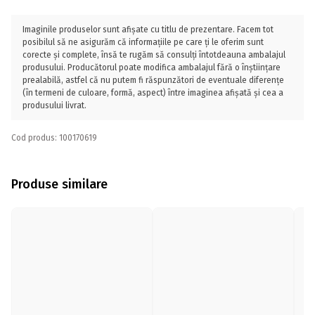
Imaginile produselor sunt afișate cu titlu de prezentare. Facem tot
posibilul să ne asigurăm că informațiile pe care ți le oferim sunt
corecte și complete, însă te rugăm să consulți întotdeauna ambalajul
produsului. Producătorul poate modifica ambalajul fără o înștiințare
prealabilă, astfel că nu putem fi răspunzători de eventuale diferențe
(în termeni de culoare, formă, aspect) între imaginea afișată și cea a
produsului livrat.
Cod produs: 100170619
Produse similare