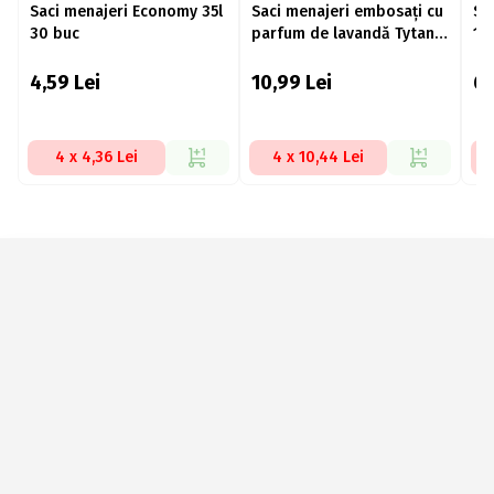
Saci menajeri Economy 35l
Saci menajeri embosați cu
Sa
30 buc
parfum de lavandă Tytan
10
Flex, 35l, 12 Buc
4,59
Lei
10,99
Lei
6
4 x 4,36 Lei
4 x 10,44 Lei