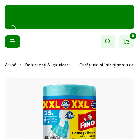
0
Acasă
Detergenți & igienizare
Curățenie și întreținerea casei