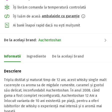
Îți livrăm comanda la temperatură controlată
ambalajele cu garanție
Îți luăm de acasă
Ai banii înapoi rapid dacă nu ești mulțumit
De la același brand:
Auchentoshan
Informatii
Ingrediente
De la același brand
Descriere
Triplu distilat şi maturat timp de 12 ani, acest whisky single malt
cucereşte cu aroma sa de migdale rumenite, caramel şi gustul
său delicat, inconfundabil Auchentoshan. În anul 2008, când
gama a fost complet reconfigurată, Auchentoshan 12 Ani a
înlocuit varianta de 10 ani existentă pe piaţă, pentru a oferi
iubitorilor de whisky o experienţă mai intensă şi o aromă mai
bogată.