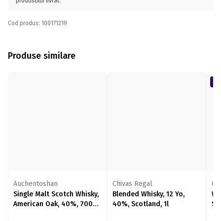
produsului livrat.
Cod produs: 100171219
Produse similare
Auchentoshan
Chivas Regal
Ca
Single Malt Scotch Whisky,
Blended Whisky, 12 Yo,
Wh
American Oak, 40%, 700ml
40%, Scotland, 1l
Si
+ cutie
cu