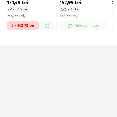
171,49
Lei
152,99
Lei
2
+ 0.5 Lei
+ 0.5 Lei
244,99 Lei/l
152,99 Lei/l
367
2 x 162,92 Lei
Adaugă în coș